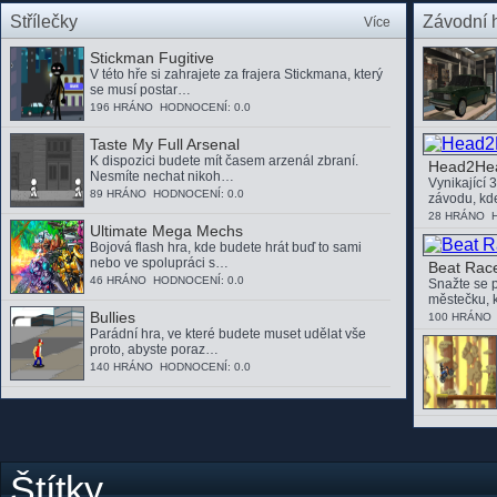
Střílečky
Závodní 
Více
Stickman Fugitive
V této hře si zahrajete za frajera Stickmana, který
se musí postar…
196 HRÁNO HODNOCENÍ: 0.0
Taste My Full Arsenal
K dispozici budete mít časem arzenál zbraní.
Head2Hea
Nesmíte nechat nikoh…
Vynikající 
89 HRÁNO HODNOCENÍ: 0.0
závodu, kd
28 HRÁNO 
Ultimate Mega Mechs
Bojová flash hra, kde budete hrát buď to sami
nebo ve spolupráci s…
Beat Race
46 HRÁNO HODNOCENÍ: 0.0
Snažte se 
městečku, 
Bullies
100 HRÁNO
Parádní hra, ve které budete muset udělat vše
proto, abyste poraz…
140 HRÁNO HODNOCENÍ: 0.0
Štítky