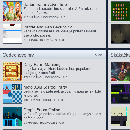
Barbie Safari Adventure
Zahrajte si parádní hru s barbie. Vaším úkolem
bude udělat vše …
115 HRÁNO HODNOCENÍ: 0.0
Barbie and Ken Back to Sc…
Zábavná online hra, ve které je potřeba udělat
vše proto, abyste…
31 HRÁNO HODNOCENÍ: 0.0
Oddechové hry
Skákačk
Více
Daily Farm Mahjong
Logická hra, ve které budete hrát populární
mahjong z prostředí…
4766 HRÁNO HODNOCENÍ: 0.0
Moto X3M 5: Pool Party
Jedná se již o páté pokračování úspěšné hry, kde
je pro vá…
108 HRÁNO HODNOCENÍ: 0.0
Drag'n'Boom Online
V této hře je potřeba udělat vše proto, abyste se v
pořádku dos…
93 HRÁNO HODNOCENÍ: 0.0