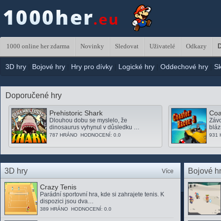
1000 online her zdarma
Novinky
Sledovat
Uživatelé
Odkazy
D
3D hry
|
Bojové hry
|
Hry pro dívky
|
Logické hry
|
Oddechové hry
|
S
Doporučené hry
Prehistoric Shark
Coa
Dlouhou dobu se myslelo, že
Závo
dinosaurus vyhynul v důsledku …
bláz
787 HRÁNO HODNOCENÍ: 0.0
931
3D hry
Bojové h
Více
Crazy Tenis
Parádní sportovní hra, kde si zahrajete tenis. K
dispozici jsou dva…
389 HRÁNO HODNOCENÍ: 0.0