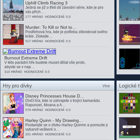
Uphill Climb Racing 3
Jedná se již o třetí díl závodní série, kde je pro
vás přich…
177 HRÁNO HODNOCENÍ: 0.0
Murder: To Kill or Not to…
Postřehová hra, kde je potřeba zlikvidovat svého
krále. Získejte…
517 HRÁNO HODNOCENÍ: 0.0
Burnout Extreme Drift
V této parádní hře budete muset dělat vše proto,
abyste se v nap…
310 HRÁNO HODNOCENÍ: 0.0
Hry pro dívky
Logické 
Více
Disney Princesses House D…
Dívčí hra, kde si zahrajete s trojici kamarádu
Rapunzel, Moana a A…
579 HRÁNO HODNOCENÍ: 0.0
Harley Quinn - My Drawing…
Postarejte se o dívku Harley Quinnn a pomozte ji
vybarvit veškeré o…
201 HRÁNO HODNOCENÍ: 0.0