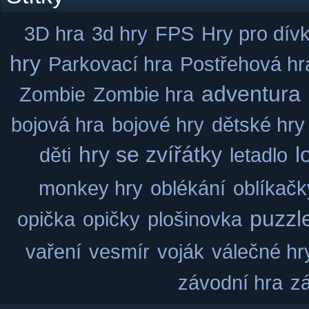
3D hra
3d hry
FPS
Hry pro dív
hry
Parkovací hra
Postřehová hr
adventura
Zombie
Zombie hra
bojová hra
bojové hry
dětské hry
hry se zvířátky
l
děti
letadlo
monkey hry
oblékání
oblíkačk
puzzl
opička
opičky
plošinovka
vaření
vesmír
voják
válečné hr
závodní hra
z