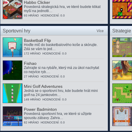
Habbo Clicker
Povedená strategická hra, ve které budete klikat
myší na jednotli…
93 HRÁNO HODNOCENÍ: 0.0
Sportovní hry
Strategie
Více
Basketball Flip
Hoďte míč do basketbalového koše a skórujte.
Zdá se vám to jed…
172 HRÁNO HODNOCENÍ: 0.0
Fishao
Zahrajte si na rybáře, který má za úkol nachytat
co nejvíce ryb.…
27 HRÁNO HODNOCENÍ: 0.0
Mini Golf Adventures
Jedná se o sportovní hru, kde budete hrát mini
golf na 24 jamkovém…
149 HRÁNO HODNOCENÍ: 0.0
Power Badminton
Povedená sportovní hra, ve které si užijete
spoustu zábavy. Zahra…
82 HRÁNO HODNOCENÍ: 0.0